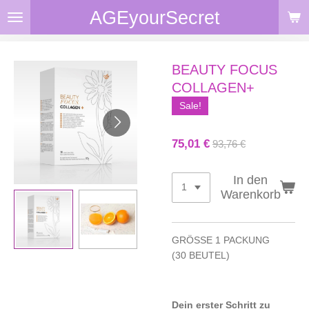
AGEyourSecret
Zum
Hauptinhalt
springen
BEAUTY FOCUS
COLLAGEN+
Sale!
75,01 €
93,76 €
In den
Warenkorb
GRÖSSE
1 PACKUNG
(30 BEUTEL)
Dein erster Schritt zu