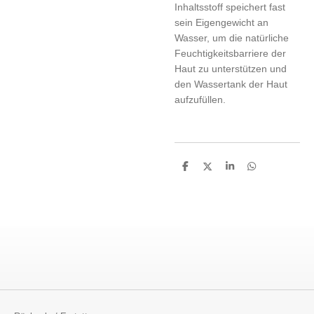
Inhaltsstoff speichert fast
sein Eigengewicht an
Wasser, um die natürliche
Feuchtigkeitsbarriere der
Haut zu unterstützen und
den Wassertank der Haut
aufzufüllen.
T
T
T
T
e
e
e
e
i
i
i
i
l
l
l
l
e
e
e
e
n
n
n
n