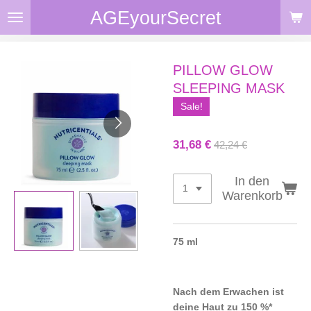
AGEyourSecret
Zum
Hauptinhalt
springen
PILLOW GLOW
SLEEPING MASK
Sale!
31,68 €
42,24 €
In den
Warenkorb
75 ml
Nach dem Erwachen ist
deine Haut zu 150 %*