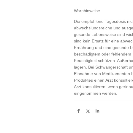
Warnhinweise
Die empfohlene Tagesdosis nich
abwechslungsreiche und ausg
gesunde Lebensweise sind wich
sind kein Ersatz für eine abw
Ernährung und eine gesunde L
beschädigtem oder fehlendem S
Feuchtigkeit schützen. Außerha
lagern. Bei Schwangerschaft und
Einnahme von Medikamenten bi
Produktes einen Arzt konsultie
Arzt konsultieren, wenn ger
eingenommen werden.
T
T
T
e
e
e
i
i
i
l
l
l
e
e
e