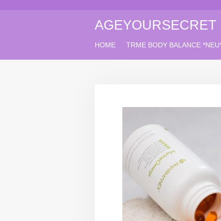
Zum
Hauptinhalt
AGEYOURSECRET
springen
HOME
TRME BODY BALANCE *NEU