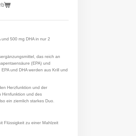
rb
 und 500 mg DHA in nur 2
ergänzungsmittel, das reich an
sapentaensäure (EPA) und
 EPA und DHA werden aus Krill und
den Herzfunktion und der
 Hirnfunktion und des
lso ein ziemlich starkes Duo.
t Flüssigkeit zu einer Mahlzeit