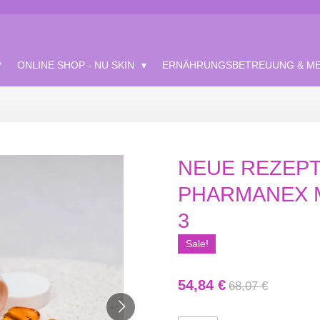
*
ONLINE SHOP - NU SKIN
ERNÄHRUNGSBETREUUNG & ME
NEUE REZEP
PHARMANEX 
3
Sale!
54,84 €
68,07 €