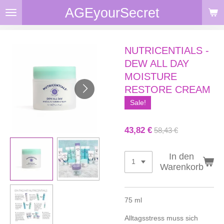
AGEyourSecret
Zum
Hauptinhalt
springen
NUTRICENTIALS -
DEW ALL DAY
MOISTURE
RESTORE CREAM
Sale!
43,82 €
58,43 €
In den
Warenkorb
75 ml
Alltagsstress muss sich