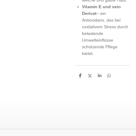
Vitamin E und sein
Derivat
– ein
Antioxidans, das bei
oxidativem Stress durch
belastende
Umwelteinflüsse
schützende Pflege
bietet.
T
T
T
T
e
e
e
e
i
i
i
i
l
l
l
l
e
e
e
e
n
n
n
n