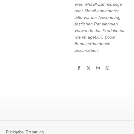
einer Metall-Zahnspange
oder Metall-Implantaten
bitte vor der Anwendung
ärztlichen Rat einholen.
Verwende das Produkt nur
wie im ageLOC Boost
Benutzerhandbuch
beschrieben.
T
T
T
T
e
e
e
e
i
i
i
i
l
l
l
l
e
e
e
e
n
n
n
n
Rückgabe/ Erstattung