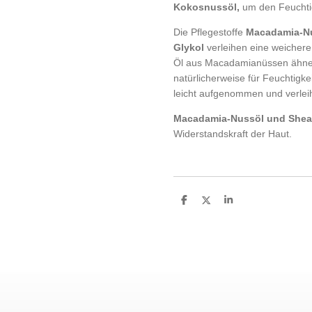
Kokosnussöl,
um den Feuchtig
Die Pflegestoffe
Macadamia-Nu
Glykol
verleihen eine weichere
Öl aus Macadamianüssen ähne
natürlicherweise für Feuchtigke
leicht aufgenommen und verlei
Macadamia-Nussöl und Sheab
Widerstandskraft der Haut.
T
T
T
e
e
e
i
i
i
l
l
l
e
e
e
n
n
n