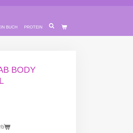
IN BUCH
PROTEIN
AB BODY
L
rb