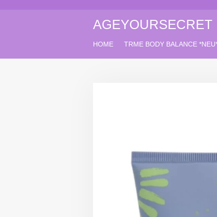
Zum
Hauptinhalt
AGEYOURSECRET
springen
HOME
TRME BODY BALANCE *NEU